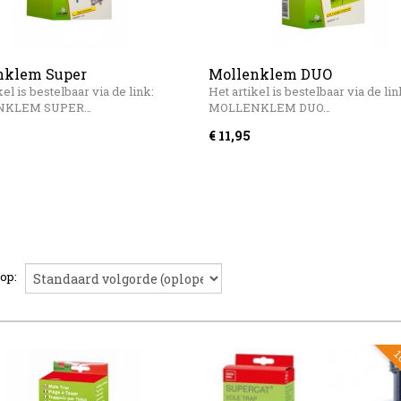
nklem Super
Mollenklem DUO
vaniseerd Luxan
gegalvaniseerd Luxan
kel is bestelbaar via de link:
Het artikel is bestelbaar via de lin
NKLEM SUPER…
MOLLENKLEM DUO…
€ 11,95
 op:
10