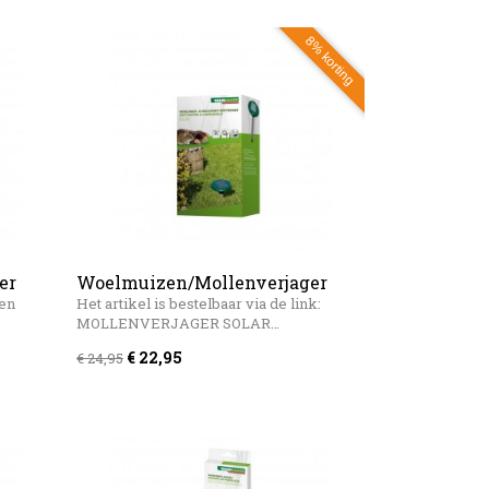
8% korting
er
Woelmuizen/Mollenverjager
Windhager Solar
gen
Het artikel is bestelbaar via de link:
MOLLENVERJAGER SOLAR…
€ 22,95
€ 24,95