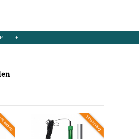
Inloggen
Registreren
UW WINKELWAGEN
Geen producten
(0)
P
+
den
14% korting
% korting