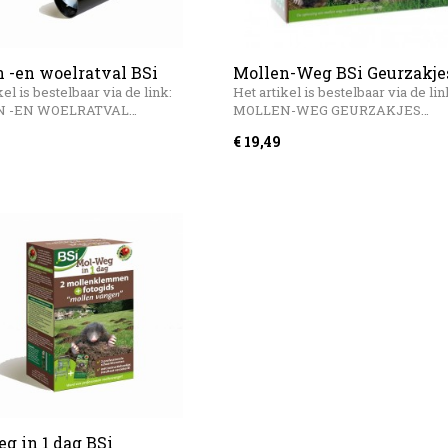
 -en woelratval BSi
Mollen-Weg BSi Geurzakje
stuks
kel is bestelbaar via de link:
Het artikel is bestelbaar via de lin
 -EN WOELRATVAL…
MOLLEN-WEG GEURZAKJES…
€ 19,49
g in 1 dag BSi