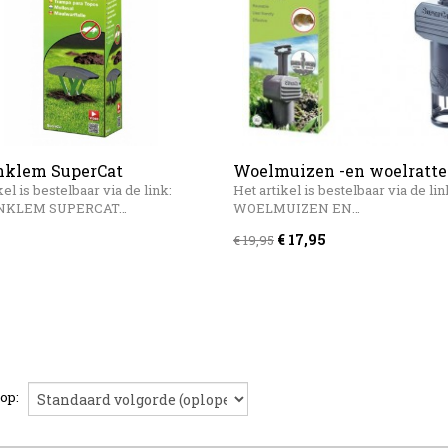
nklem SuperCat
Woelmuizen -en woelratte
SuperCat
kel is bestelbaar via de link:
Het artikel is bestelbaar via de lin
NKLEM SUPERCAT…
WOELMUIZEN EN…
€ 17,95
€ 19,95
 op: