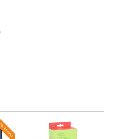
k:
% korting