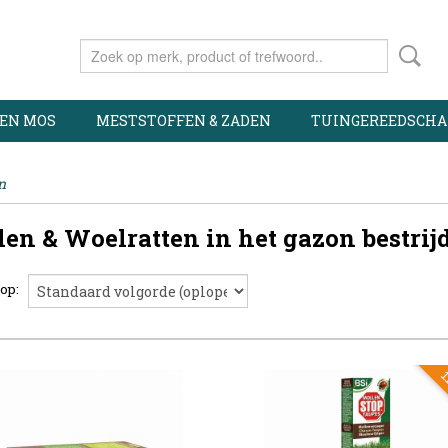
 EN MOS
MESTSTOFFEN & ZADEN
TUINGEREEDSCHA
n
en & Woelratten in het gazon bestrij
 op:
11