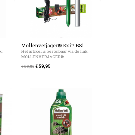
Mollenverjager® Exit! BSi
Mollenstop op netstroom
k:
Het artikel is bestelbaar via de link:
MOLLENVERJAGER®…
€ 59,95
€ 69,95