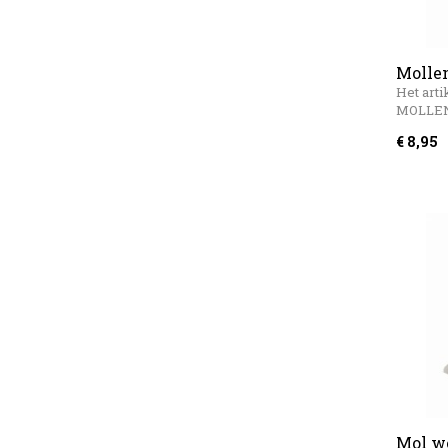
Mollen
Het arti
MOLLEN
€ 8,95
Mol we