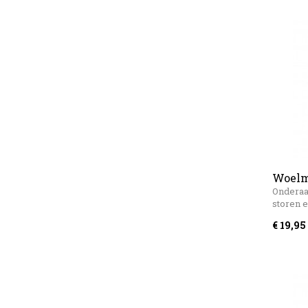
Woelm
Windh
Onderaa
storen 
€ 19,95