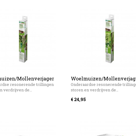
uizen/Mollenverjager
Woelmuizen/Mollenverjag
ager Basic
Windhager Alu
rdse resonerende trillingen
Onderaardse resonerende trillin
en verdrijven de…
storen en verdrijven de…
€ 24,95