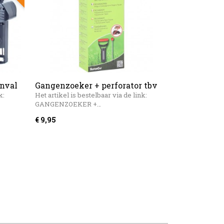
nval
Gangenzoeker + perforator tbv
val SuperCat
k:
Het artikel is bestelbaar via de link:
GANGENZOEKER +…
€ 9,95