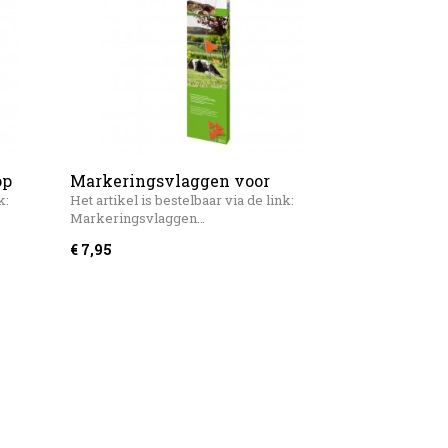
op
Markeringsvlaggen voor
mollen- en woelmuizenvallen (5
k:
Het artikel is bestelbaar via de link:
Markeringsvlaggen…
stuks) Windhager
€ 7,95