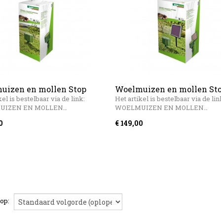
uizen en mollen Stop
Woelmuizen en mollen St
ager
Windhager Solar
kel is bestelbaar via de link:
Het artikel is bestelbaar via de lin
UIZEN EN MOLLEN…
WOELMUIZEN EN MOLLEN…
0
€ 149,00
 op: