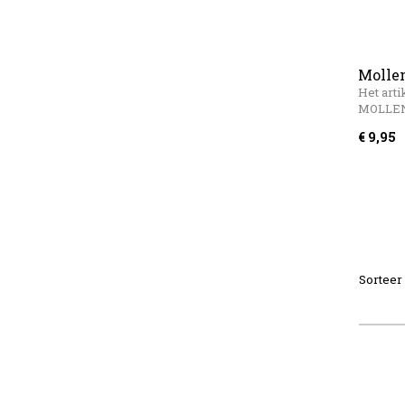
Molle
gegal
Het arti
MOLLE
€ 9,95
Sorteer