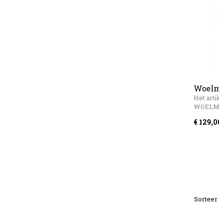
Woelm
Windh
Het arti
WOELM
€ 129,0
Sorteer