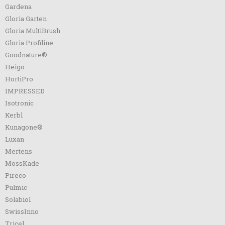
Gardena
Gloria Garten
Gloria MultiBrush
Gloria Profiline
Goodnature®
Heigo
HortiPro
IMPRESSED
Isotronic
Kerbl
Kunagone®
Luxan
Mertens
MossKade
Pireco
Pulmic
Solabiol
SwissInno
Tricel