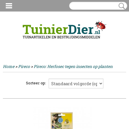
Inloggen
Registreren
UW WINKELWAGEN
Geen producten
(0)
Home
>
Pireco
>
Pireco: Herfosec tegen insecten op planten
Sorteer op: