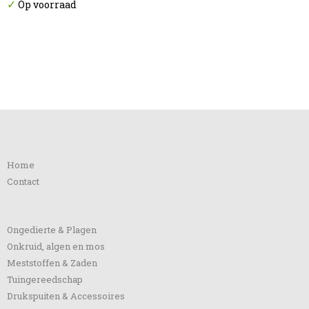
✓
Op voorraad
Informatie
Home
Contact
Categorieën
Ongedierte & Plagen
Onkruid, algen en mos
Meststoffen & Zaden
Tuingereedschap
Drukspuiten & Accessoires