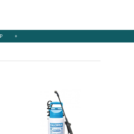
Inloggen
Registreren
UW WINKELWAGEN
Geen producten
(0)
P
+