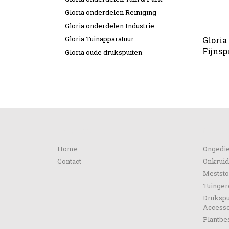
Gloria onderdelen Reiniging
Gloria onderdelen Industrie
Gloria Tuinapparatuur
Gloria
Fijnsp
Gloria oude drukspuiten
Informatie
Categ
Home
Ongedie
Contact
Onkruid
Meststo
Tuinge
Drukspu
Accesso
Plantb