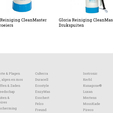
 Reiniging CleanMaster
Gloria Reiniging CleanMas
roeiers
Drukspuiten
orieën
rte & Plagen
Culterra
Isotronic
, algen en mos
Duracell
Kerbl
ffen & Zaden
Ecostyle
Kunagone®
reedschap
EnzyMas
Luxan
iten &
Esschert
Mertens
ires
Felco
MossKade
escherming
Freund
Pireco