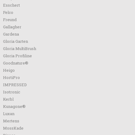
Esschert
Felco
Freund
Gallagher
Gardena
Gloria Garten
Gloria MultiBrush
Gloria Profiline
Goodnature®
Heigo
HortiPro
IMPRESSED
Isotronic
Kerbl
Kunagone®
Luxan
Mertens
MossKade