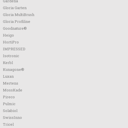
Gardena
Gloria Garten
Gloria MultiBrush
Gloria Profiline
Goodnature®
Heigo
HortiPro
IMPRESSED
Isotronic
Kerbl
Kunagone®
Luxan
Mertens
MossKade
Pireco
Pulmic
Solabiol
SwissInno
Tricel