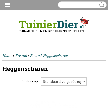
Inloggen
Registreren
UW WINKELWAGEN
Geen producten
(0)
Home
>
Freund
>
Freund: Heggenscharen
Heggenscharen
Sorteer op: