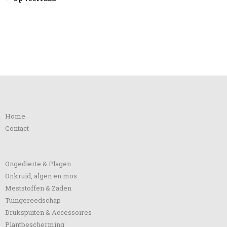
Informatie
Home
Contact
Categorieën
Ongedierte & Plagen
Onkruid, algen en mos
Meststoffen & Zaden
Tuingereedschap
Drukspuiten & Accessoires
Plantbescherming