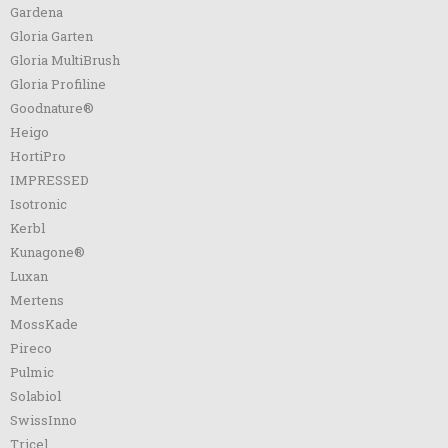
Gardena
Gloria Garten
Gloria MultiBrush
Gloria Profiline
Goodnature®
Heigo
HortiPro
IMPRESSED
Isotronic
Kerbl
Kunagone®
Luxan
Mertens
MossKade
Pireco
Pulmic
Solabiol
SwissInno
Tricel