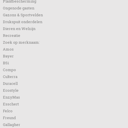
Plantbescherming
Ongenode gasten
Gazons & Sportvelden
Drukspuit onderdelen
Dieren en Welzijn
Recreatie
Zoek op merknaam:
Amos
Bayer
BSi
Compo
Culterra
Duracell
Ecostyle
EnzyMas
Esschert
Felco
Freund
Gallagher