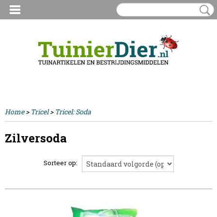
Inloggen
Registreren
UW WINKELWAGEN
Geen producten
(0)
Home
>
Tricel
>
Tricel: Soda
Zilversoda
Sorteer op: