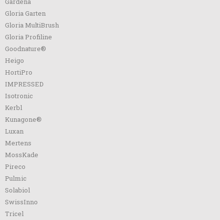
Gardena
Gloria Garten
Gloria MultiBrush
Gloria Profiline
Goodnature®
Heigo
HortiPro
IMPRESSED
Isotronic
Kerbl
Kunagone®
Luxan
Mertens
MossKade
Pireco
Pulmic
Solabiol
SwissInno
Tricel