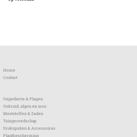
Informatie
Home
Contact
Categorieën
Ongedierte & Plagen
Onkruid, algen en mos
Meststoffen & Zaden
Tuingereedschap
Drukspuiten & Accessoires
Plantbescherming