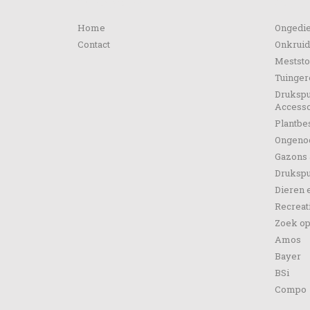
Informatie
Categ
Home
Ongedie
Contact
Onkruid
Meststo
Tuinge
Drukspu
Accesso
Plantb
Ongeno
Gazons 
Drukspu
Dieren 
Recreat
Zoek o
Amos
Bayer
BSi
Compo