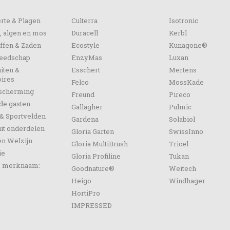
orieën
rte & Plagen
Culterra
Isotronic
, algen en mos
Duracell
Kerbl
ffen & Zaden
Ecostyle
Kunagone®
reedschap
EnzyMas
Luxan
iten &
Esschert
Mertens
ires
Felco
MossKade
escherming
Freund
Pireco
de gasten
Gallagher
Pulmic
& Sportvelden
Gardena
Solabiol
it onderdelen
Gloria Garten
SwissInno
en Welzijn
Gloria MultiBrush
Tricel
ie
Gloria Profiline
Tukan
p merknaam:
Goodnature®
Weitech
Heigo
Windhager
HortiPro
IMPRESSED