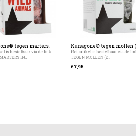
one® tegen marters,
Kunagone® tegen mollen 
 en reeën
stuks)
kel is bestelbaar via de link:
Het artikel is bestelbaar via de lin
MARTERS IN…
TEGEN MOLLEN (2…
€ 7,95