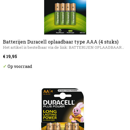
Batterijen Duracell oplaadbaar type AAA (4 stuks)
Het artikel is bestelbaar via de link: BATTERIJEN OPLAADBAAR…
€ 19,95
✓
Op voorraad