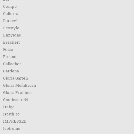
Compo
Culterra
Duracell
Ecostyle
EnzyMas
Esschert
Felco
Freund
Gallagher
Gardena
Gloria Garten
Gloria MultiBrush
Gloria Profiline
Goodnature®
Heigo
HortiPro
IMPRESSED
Isotronic