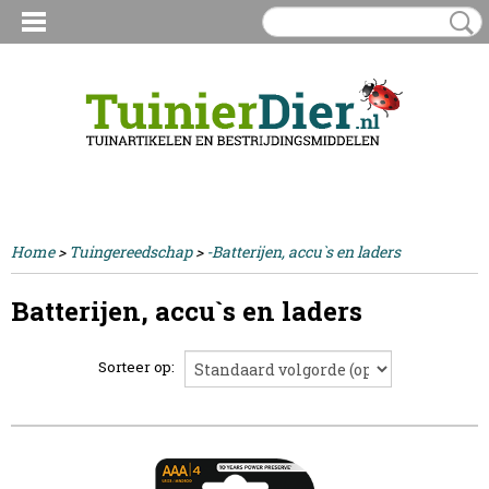
Inloggen
Registreren
UW WINKELWAGEN
Geen producten
(0)
Home
>
Tuingereedschap
>
-Batterijen, accu`s en laders
Batterijen, accu`s en laders
Sorteer op: