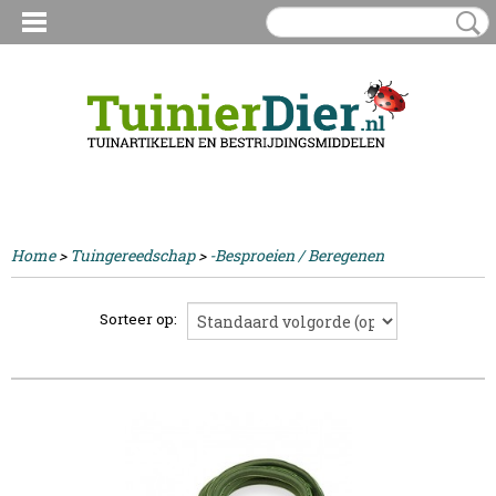
Inloggen
Registreren
UW WINKELWAGEN
Geen producten
(0)
Home
>
Tuingereedschap
>
-Besproeien / Beregenen
Sorteer op: