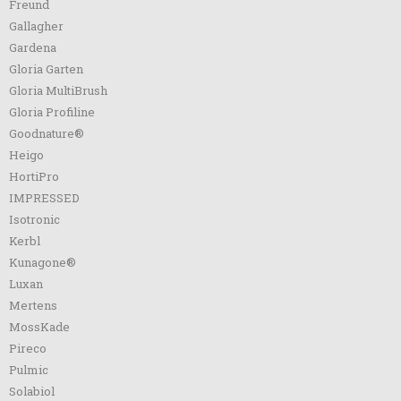
Freund
Gallagher
Gardena
Gloria Garten
Gloria MultiBrush
Gloria Profiline
Goodnature®
Heigo
HortiPro
IMPRESSED
Isotronic
Kerbl
Kunagone®
Luxan
Mertens
MossKade
Pireco
Pulmic
Solabiol