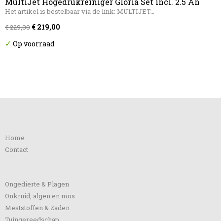
MultiJet Hogedrukreiniger Gloria Set incl. 2.5 Ah
batterij met BOSCH Power
Het artikel is bestelbaar via de link: MULTIJET…
€ 219,00
€ 229,00
✓
Op voorraad
Informatie
Home
Contact
Categorieën
Ongedierte & Plagen
Onkruid, algen en mos
Meststoffen & Zaden
Tuingereedschap