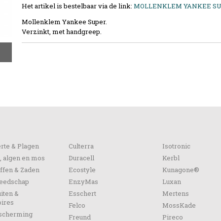
Het artikel is bestelbaar via de link:
MOLLENKLEM YANKEE S
Mollenklem Yankee Super.
Verzinkt, met handgreep.
orieën
rte & Plagen
Culterra
Isotronic
, algen en mos
Duracell
Kerbl
ffen & Zaden
Ecostyle
Kunagone®
reedschap
EnzyMas
Luxan
iten &
Esschert
Mertens
ires
Felco
MossKade
escherming
Freund
Pireco