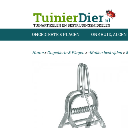
ONGEDIERTE & PLAGEN
ONKRUID, ALGEN
Home
>
Ongedierte & Plagen
>
-Mollen bestrijden
>