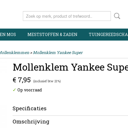
 EN MOS
MESTSTOFFEN & ZADEN
TUINGEREEDSCHA
Mollenklemmen
>
Mollenklem Yankee Super
Mollenklem Yankee Sup
€ 7,95
(inclusief btw 21%)
✓
Op voorraad
Specificaties
Productcode
MW (626)
Omschrijving
EAN code
6948068525032