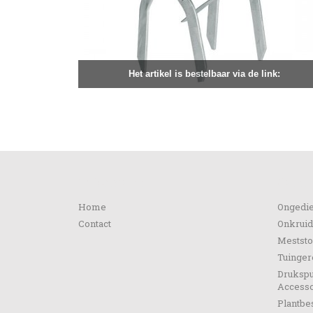
Het artikel is bestelbaar via de link:
Informatie
Categ
Home
Ongedie
Contact
Onkruid
Meststo
Tuinge
Drukspu
Accesso
Plantb