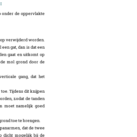
I
 onder de oppervlakte
oop verwijderd worden.
 een gat, dan is dat een
den gaat en uitkomt op
t de mol grond door de
erticale gang, dat het
oe. Tijdens dit knijpen
orden, zodat de tanden
em moet namelijk goed
grond toe te brengen.
spanarmen, dat de twee
 dicht mogelijk bij de