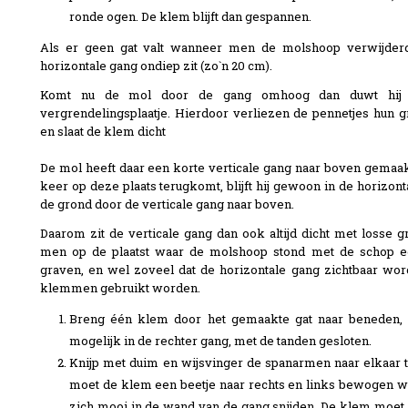
ronde ogen. De klem blijft dan gespannen.
Als er geen gat valt wanneer men de molshoop verwijderd
horizontale gang ondiep zit (zo`n 20 cm).
Komt nu de mol door de gang omhoog dan duwt hij 
vergrendelingsplaatje. Hierdoor verliezen de pennetjes hun
en slaat de klem dicht
De mol heeft daar een korte verticale gang naar boven gemaak
keer op deze plaats terugkomt, blijft hij gewoon in de horizont
de grond door de verticale gang naar boven.
Daarom zit de verticale gang dan ook altijd dicht met losse g
men op de plaatst waar de molshoop stond met de schop ee
graven, en wel zoveel dat de horizontale gang zichtbaar wo
klemmen gebruikt worden.
Breng één klem door het gemaakte gat naar beneden,
mogelijk in de rechter gang, met de tanden gesloten.
Knijp met duim en wijsvinger de spanarmen naar elkaar to
moet de klem een beetje naar rechts en links bewogen w
zich mooi in de wand van de gang snijden. De klem moet 