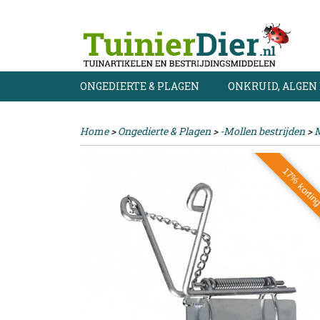
ONGEDIERTE & PLAGEN
ONKRUID, ALGEN
Home
>
Ongedierte & Plagen
>
-Mollen bestrijden
>
17% kortin