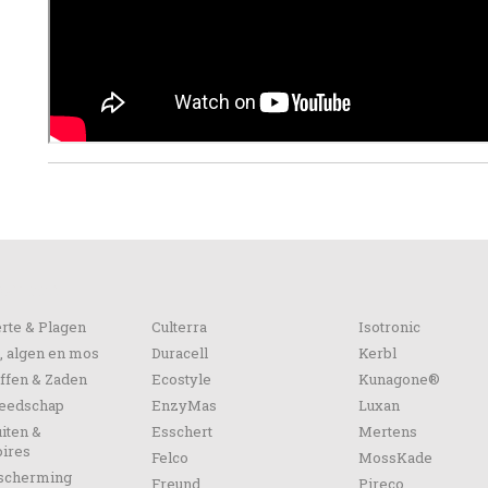
orieën
rte & Plagen
Culterra
Isotronic
, algen en mos
Duracell
Kerbl
ffen & Zaden
Ecostyle
Kunagone®
reedschap
EnzyMas
Luxan
iten &
Esschert
Mertens
ires
Felco
MossKade
escherming
Freund
Pireco