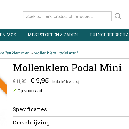
 EN MOS
MESTSTOFFEN & ZADEN
TUINGEREEDSCHA
Mollenklemmen
>
Mollenklem Podal Mini
Mollenklem Podal Mini
g
€ 9,95
€ 11,95
(inclusief btw 21%)
✓
Op voorraad
Specificaties
Productcode
7082
Omschrijving
EAN code
5412037002806