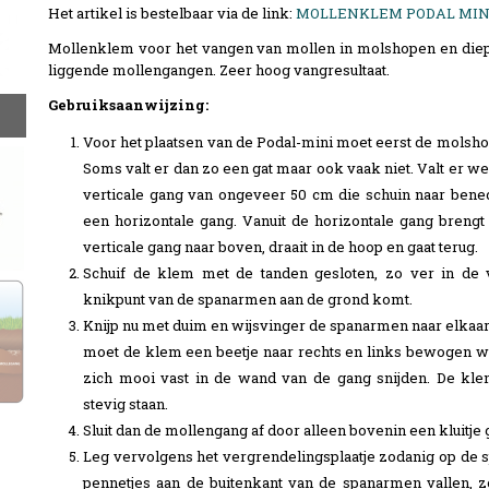
Het artikel is bestelbaar via de link:
MOLLENKLEM PODAL MIN
Mollenklem voor het vangen van mollen in molshopen en diep
liggende mollengangen. Zeer hoog vangresultaat.
Gebruiksaanwijzing:
Voor het plaatsen van de Podal-mini moet eerst de molsh
Soms valt er dan zo een gat maar ook vaak niet. Valt er wel
verticale gang van ongeveer 50 cm die schuin naar bene
een horizontale gang. Vanuit de horizontale gang breng
verticale gang naar boven, draait in de hoop en gaat terug.
Schuif de klem met de tanden gesloten, zo ver in de v
knikpunt van de spanarmen aan de grond komt.
Knijp nu met duim en wijsvinger de spanarmen naar elkaar t
moet de klem een beetje naar rechts en links bewogen w
zich mooi vast in de wand van de gang snijden. De kl
stevig staan.
Sluit dan de mollengang af door alleen bovenin een kluitje 
Leg vervolgens het vergrendelingsplaatje zodanig op de 
pennetjes aan de buitenkant van de spanarmen vallen, zo