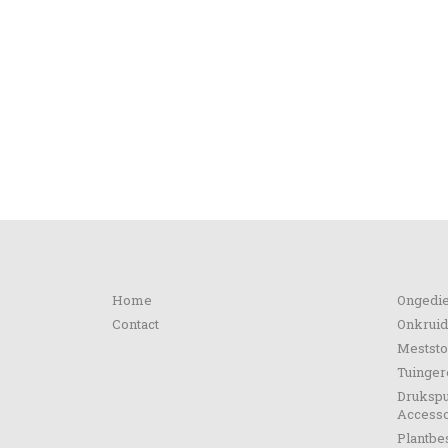
Informatie
Categ
Home
Ongedie
Contact
Onkruid
Meststo
Tuinge
Drukspu
Accesso
Plantb