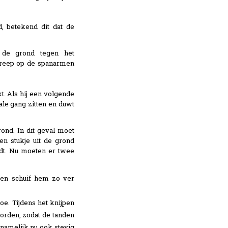
, betekend dit dat de
de grond tegen het
 greep op de spanarmen
t. Als hij een volgende
ale gang zitten en duwt
rond. In dit geval moet
n stukje uit de grond
rdt. Nu moeten er twee
 en schuif hem zo ver
e. Tijdens het knijpen
orden, zodat de tanden
namelijk nu ook stevig