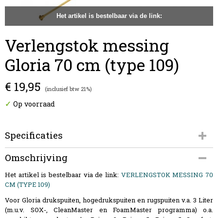
Het artikel is bestelbaar via de link:
Verlengstok messing
Gloria 70 cm (type 109)
€ 19,95
(inclusief btw 21%)
✓
Op voorraad
Specificaties
Productcode
Omschrijving
109.0000
Het artikel is bestelbaar via de link:
EAN code
VERLENGSTOK MESSING 70
CM (TYPE 109)
4006325501600
Voor Gloria drukspuiten, hogedrukspuiten en rugspuiten v.a. 3 Liter
(m.u.v. SOX-, CleanMaster en FoamMaster programma) o.a.