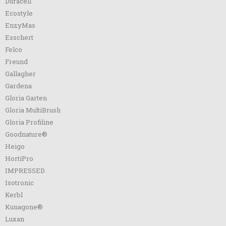
Duracell
Ecostyle
EnzyMas
Esschert
Felco
Freund
Gallagher
Gardena
Gloria Garten
Gloria MultiBrush
Gloria Profiline
Goodnature®
Heigo
HortiPro
IMPRESSED
Isotronic
Kerbl
Kunagone®
Luxan