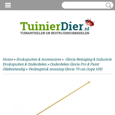
Inloggen
Registreren
UW WINKELWAGEN
Geen producten
(0)
Home
>
Drukspuiten & Accessoires
>
-Gloria Reiniging & Industrie
Drukspuiten & Onderdelen
>
Onderdelen Gloria Pro & Paint
Oliebestendig
>
Verlengstok messing Gloria 70 cm (type 109)