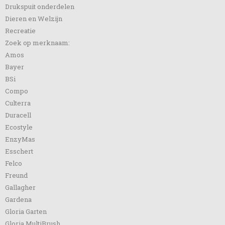
Drukspuit onderdelen
Dieren en Welzijn
Recreatie
Zoek op merknaam:
Amos
Bayer
BSi
Compo
Culterra
Duracell
Ecostyle
EnzyMas
Esschert
Felco
Freund
Gallagher
Gardena
Gloria Garten
Gloria MultiBrush