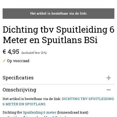
Het artikel is bestelbaar via de link:
Dichting tbv Spuitleiding 6
Meter en Spuitlans BSi
€ 4,95
(inclusief btw 21%)
✓
Op voorraad
Specificaties
Productcode
Omschrijving
18949
Het artikel is bestelbaar via de link:
EAN code
DICHTING TBV SPUITLEIDING
6 METER EN SPUITLANS
5420046618949
Dichting tbv
Spuitleiding 6 meter
(binnendraad kant)