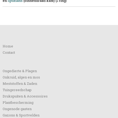
en
Spuitlans
(binnendraad kant) (1 ring)
Informatie
Home
Contact
Categorieën
Ongedierte & Plagen
Onkruid, algen en mos
Meststoffen & Zaden
Tuingereedschap
Drukspuiten & Accessoires
Plantbescherming
Ongenode gasten
Gazons & Sportvelden