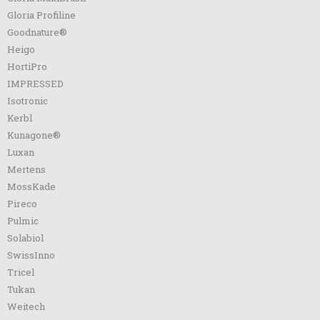
Gloria Profiline
Goodnature®
Heigo
HortiPro
IMPRESSED
Isotronic
Kerbl
Kunagone®
Luxan
Mertens
MossKade
Pireco
Pulmic
Solabiol
SwissInno
Tricel
Tukan
Weitech