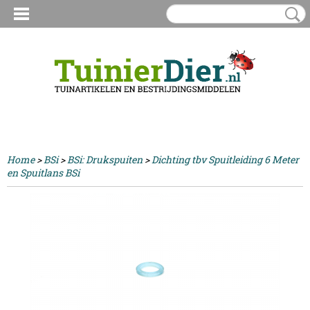
Inloggen
Registreren
UW WINKELWAGEN
Geen producten
(0)
Home
>
BSi
>
BSi: Drukspuiten
>
Dichting tbv Spuitleiding 6 Meter
en Spuitlans BSi