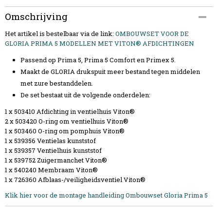
Productcode
Omschrijving
728932
Het artikel is bestelbaar via de link:
EAN code
OMBOUWSET VOOR DE
GLORIA PRIMA 5 MODELLEN MET VITON® AFDICHTINGEN
4046436027729
Passend op Prima 5, Prima 5 Comfort en Primex 5.
Maakt de GLORIA drukspuit meer bestand tegen middelen
met zure bestanddelen.
De set bestaat uit de volgende onderdelen:
1 x 503410 Afdichting in ventielhuis Viton®
2 x 503420 O-ring om ventielhuis Viton®
1 x 503460 O-ring om pomphuis Viton®
1 x 539356 Ventielas kunststof
1 x 539357 Ventielhuis kunststof
1 x 539752 Zuigermanchet Viton®
1 x 540240 Membraam Viton®
1 x 726360 Afblaas-/veiligheidsventiel Viton®
Klik hier voor de montage handleiding Ombouwset Gloria Prima 5