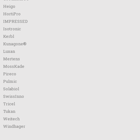
Heigo
HortiPro
IMPRESSED
Isotronic
Kerbl
Kunagone®
Luxan
Mertens
MossKade
Pireco
Pulmic
Solabiol
SwissInno
Tricel
Tukan
Weitech
Windhager
Betaalmethodes