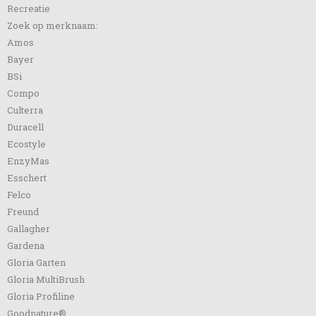
Recreatie
Zoek op merknaam:
Amos
Bayer
BSi
Compo
Culterra
Duracell
Ecostyle
EnzyMas
Esschert
Felco
Freund
Gallagher
Gardena
Gloria Garten
Gloria MultiBrush
Gloria Profiline
Goodnature®